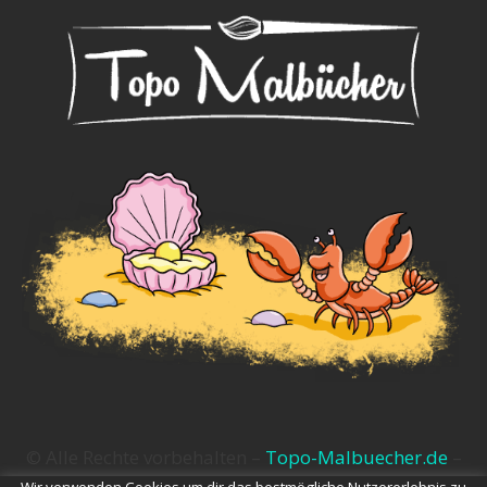
© Alle Rechte vorbehalten –
Topo-Malbuecher.de
–
Impressum
–
Datenschutz