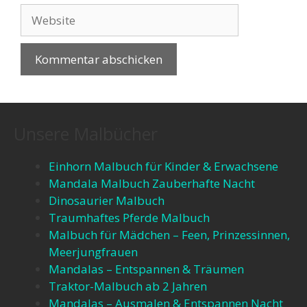
Unsere Malbücher
Einhorn Malbuch für Kinder & Erwachsene
Mandala Malbuch Zauberhafte Nacht
Dinosaurier Malbuch
Traumhaftes Pferde Malbuch
Malbuch für Mädchen – Feen, Prinzessinnen,
Meerjungfrauen​
Mandalas – Entspannen & Träumen​
Traktor-Malbuch ab 2 Jahren​
Mandalas – Ausmalen & Entspannen​ Nacht