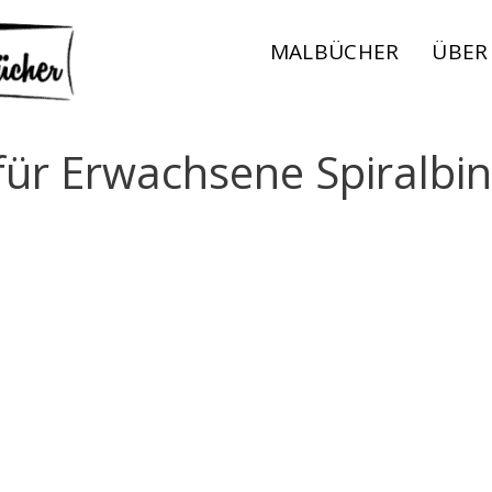
MALBÜCHER
ÜBER
für Erwachsene Spiralbi