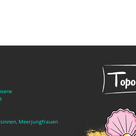
hsene
t
sinnen, Meerjungfrauen​