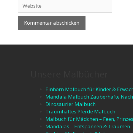
Unsere Malbücher
Einhorn Malbuch für Kinder & Erwac
Mandala Malbuch Zauberhafte Nach
Dinosaurier Malbuch
Traumhaftes Pferde Malbuch
Malbuch für Mädchen – Feen, Prinzes
Mandalas – Entspannen & Träumen​