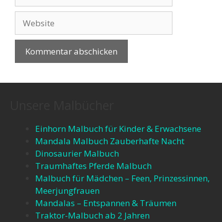
Unsere Malbücher
Einhorn Malbuch für Kinder & Erwachsene
Mandala Malbuch Zauberhafte Nacht
Dinosaurier Malbuch
Traumhaftes Pferde Malbuch
Malbuch für Mädchen – Feen, Prinzessinnen,
Meerjungfrauen​
Mandalas – Entspannen & Träumen​
Traktor-Malbuch ab 2 Jahren​