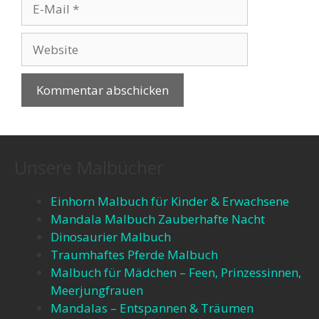
Unsere Malbücher
Einhorn Malbuch für Kinder & Erwachsene
Mandala Malbuch Zauberhafte Nacht
Dinosaurier Malbuch
Traumhaftes Pferde Malbuch
Malbuch für Mädchen – Feen, Prinzessinnen,
Meerjungfrauen​
Mandalas – Entspannen & Träumen​