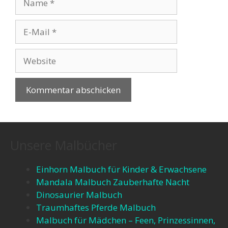
Unsere Malbücher
Einhorn Malbuch für Kinder & Erwachsene
Mandala Malbuch Zauberhafte Nacht
Dinosaurier Malbuch
Traumhaftes Pferde Malbuch
Malbuch für Mädchen – Feen, Prinzessinnen,