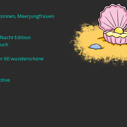
ssinnen, Meerjungfrauen
Nacht Edition
buch
er 60 wunderschöne
otive