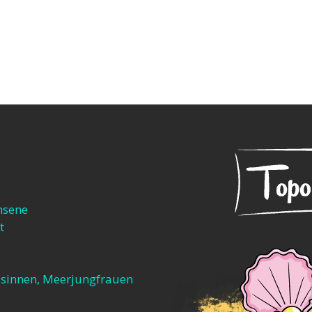
hsene
t
sinnen, Meerjungfrauen​