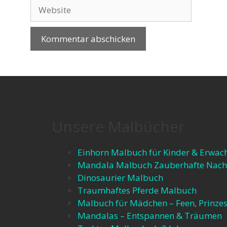
Unsere Malbücher
Einhorn Malbuch für Kinder & Erwac
Mandala Malbuch Zauberhafte Nach
Dinosaurier Malbuch
Traumhaftes Pferde Malbuch
Malbuch für Mädchen – Feen, Prinzes
Mandalas – Entspannen & Träumen​